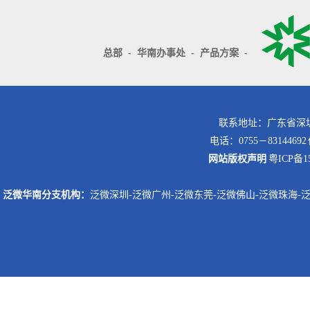
总部
-
华南办事处
-
产品方案
-
联系地址：广东省深圳
电话：0755－8314469
网站版权声明
粤ICP备15
泛微华南分支机构：
泛微深圳
-
泛微广州
-
泛微东莞
-
泛微佛山
-
泛微珠海
-