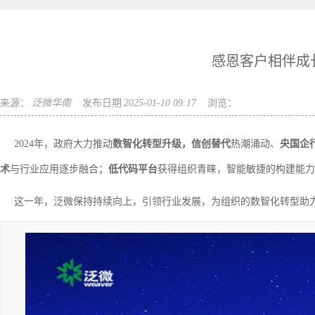
感恩客户相伴成长
来源：
泛微华南
发布日期
2025-01-10 09:17
浏览：
2024年，政府大力推动
数智化转型升级，信创替代
热潮涌动、
央国企
术
与行业应用逐步融合；
低代码平台
获得组织青睐，智能敏捷的构建能力
这一年，泛微保持持续向上，引领行业发展，为组织的数智化转型助