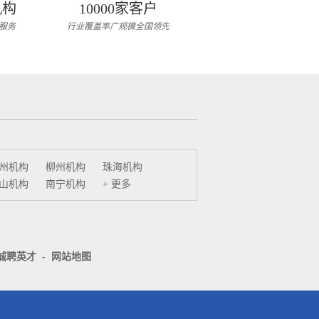
机构
10000家客户
服务
行业覆盖率广规模全国领先
州机构
柳州机构
珠海机构
山机构
南宁机构
+ 更多
诚聘英才
-
网站地图