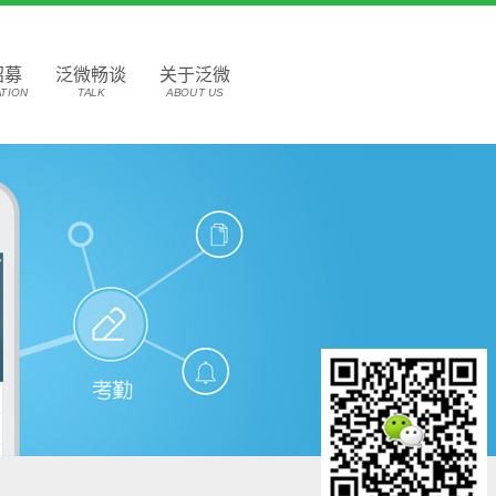
招募
泛微畅谈
关于泛微
TION
TALK
ABOUT US
咨询热线
0755-
83144692